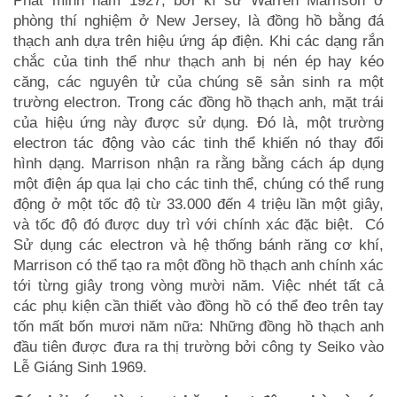
Phát minh năm 1927, bởi kĩ sư Warren Marrison ở
phòng thí nghiệm ở New Jersey, là đồng hồ bằng đá
thạch anh dựa trên hiệu ứng áp điện. Khi các dạng rắn
chắc của tinh thể như thạch anh bị nén ép hay kéo
căng, các nguyên tử của chúng sẽ sản sinh ra một
trường electron. Trong các đồng hồ thạch anh, mặt trái
của hiệu ứng này được sử dụng. Đó là, một trường
electron tác động vào các tinh thể khiến nó thay đổi
hình dạng. Marrison nhận ra rằng bằng cách áp dụng
một điện áp qua lại cho các tinh thể, chúng có thể rung
động ở một tốc độ từ 33.000 đến 4 triệu lần một giây,
và tốc độ đó được duy trì với chính xác đặc biệt. Có
Sử dụng các electron và hệ thống bánh răng cơ khí,
Marrison có thể tạo ra một đồng hồ thạch anh chính xác
tới từng giây trong vòng mười năm. Việc nhét tất cả
các phụ kiện cần thiết vào đồng hồ có thể đeo trên tay
tốn mất bốn mươi năm nữa: Những đồng hồ thạch anh
đầu tiên được đưa ra thị trường bởi công ty Seiko vào
Lễ Giáng Sinh 1969.