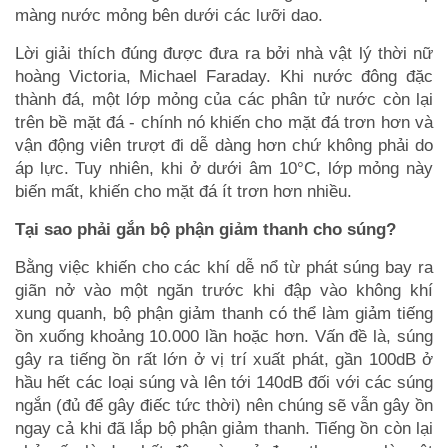
màng nước mỏng bên dưới các lưỡi dao.
Lời giải thích đúng được đưa ra bởi nhà vật lý thời nữ
hoàng Victoria, Michael Faraday. Khi nước đông đặc
thành đá, một lớp mỏng của các phân tử nước còn lại
trên bề mặt đá - chính nó khiến cho mặt đá trơn hơn và
vận động viên trượt đi dễ dàng hơn chứ không phải do
áp lực. Tuy nhiên, khi ở dưới âm 10°C, lớp mỏng này
biến mất, khiến cho mặt đá ít trơn hơn nhiều.
Tại sao phải gắn bộ phận giảm thanh cho súng?
Bằng việc khiến cho các khí dễ nổ từ phát súng bay ra
giãn nở vào một ngăn trước khi đập vào không khí
xung quanh, bộ phận giảm thanh có thể làm giảm tiếng
ồn xuống khoảng 10.000 lần hoặc hơn. Vấn đề là, súng
gây ra tiếng ồn rất lớn ở vị trí xuất phát, gần 100dB ở
hầu hết các loại súng và lên tới 140dB đối với các súng
ngắn (đủ để gây điếc tức thời) nên chúng sẽ vẫn gây ồn
ngay cả khi đã lắp bộ phận giảm thanh. Tiếng ồn còn lại