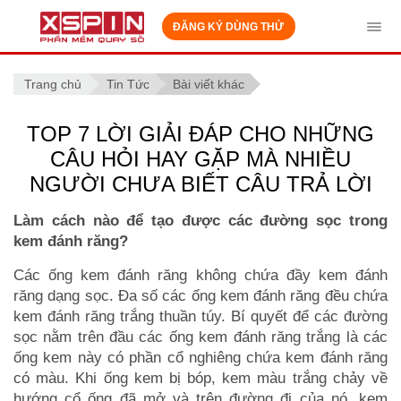
ĐĂNG KÝ DÙNG THỬ
Tog
navi
Trang chủ
Tin Tức
Bài viết khác
TOP 7 LỜI GIẢI ĐÁP CHO NHỮNG
CÂU HỎI HAY GẶP MÀ NHIỀU
NGƯỜI CHƯA BIẾT CÂU TRẢ LỜI
Làm cách nào để tạo được các đường sọc trong
kem đánh răng?
Các ống kem đánh răng không chứa đầy kem đánh
răng dạng sọc. Đa số các ống kem đánh răng đều chứa
kem đánh răng trắng thuần túy. Bí quyết để các đường
sọc nằm trên đầu các ống kem đánh răng trắng là các
ống kem này có phần cổ nghiêng chứa kem đánh răng
có màu. Khi ống kem bị bóp, kem màu trắng chảy về
hướng cổ ống đã mở và trên đường đi của nó, kem