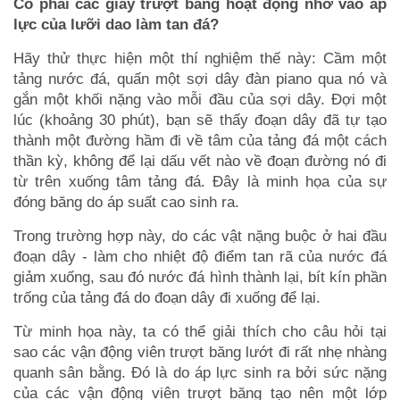
Có phải các giày trượt băng hoạt động nhờ vào áp
lực của lưỡi dao làm tan đá?
Hãy thử thực hiện một thí nghiệm thế này: Cầm một
tảng nước đá, quấn một sợi dây đàn piano qua nó và
gắn một khối nặng vào mỗi đầu của sợi dây. Đợi một
lúc (khoảng 30 phút), bạn sẽ thấy đoạn dây đã tự tạo
thành một đường hầm đi về tâm của tảng đá một cách
thần kỳ, không để lại dấu vết nào về đoạn đường nó đi
từ trên xuống tâm tảng đá. Đây là minh họa của sự
đóng băng do áp suất cao sinh ra.
Trong trường hợp này, do các vật nặng buộc ở hai đầu
đoạn dây - làm cho nhiệt độ điểm tan rã của nước đá
giảm xuống, sau đó nước đá hình thành lại, bít kín phần
trống của tảng đá do đoạn dây đi xuống để lại.
Từ minh họa này, ta có thể giải thích cho câu hỏi tại
sao các vận động viên trượt băng lướt đi rất nhẹ nhàng
quanh sân bằng. Đó là do áp lực sinh ra bởi sức nặng
của các vận động viên trượt băng tạo nên một lớp