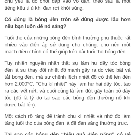
chủ yếu là do chốt đập vào vỏ đạn, theo sau là một
tiếng kêu ù ù khi đạn rời khỏi súng.
Có đúng là bóng đèn tròn sẽ dùng được lâu hơn
nếu bạn luôn để nó sáng?
Tuổi thọ của những bóng đèn bình thường phụ thuộc rất
nhiều vào điện áp sử dụng cho chúng, cho nên một
mạch điều chỉnh có thể giúp kéo dài tuổi thọ bóng đèn.
Tuy nhiên nguyên nhân thật sự làm hư dây tóc bóng
đèn là sự thay đổi nhiệt độ mạnh gây ra do việc bật và
tắt bóng đèn, mà sự chênh lệch nhiệt độ có thể lên đến
hơn 2.000°C. “Chu kì nhiệt” này làm hư hại dây tóc, tạo
ra các vết nứt, và cuối cùng là làm đứt gãy toàn bộ dây
tóc (đó là lý do tại sao các bóng đèn thường nổ khi
được bật lên).
Một cách rõ ràng để tránh chu kì nhiệt và nhờ đó làm
tăng tuổi thọ của bóng đèn là để đèn sáng thường trực.
Tại sao các bóng đèn “hiệu quả điện năng” có vẻ