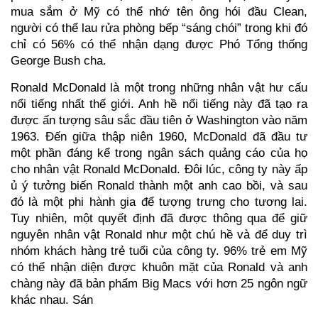
mua sắm ở Mỹ có thể nhớ tên ông hói đầu Clean,
người có thể lau rửa phòng bếp “sáng chói” trong khi đó
chỉ có 56% có thể nhận dạng được Phó Tổng thống
George Bush cha.
Ronald McDonald là một trong những nhân vật hư cấu
nổi tiếng nhất thế giới. Anh hề nổi tiếng này đã tạo ra
được ấn tượng sâu sắc đầu tiên ở Washington vào năm
1963. Đến giữa thập niên 1960, McDonald đã đầu tư
một phần đáng kể trong ngân sách quảng cáo của họ
cho nhân vật Ronald McDonald. Đôi lúc, công ty này ấp
ủ ý tưởng biến Ronald thành một anh cao bồi, và sau
đó là một phi hành gia để tượng trưng cho tương lai.
Tuy nhiên, một quyết định đã được thông qua để giữ
nguyên nhân vật Ronald như một chú hề và để duy trì
nhóm khách hàng trẻ tuổi của công ty. 96% trẻ em Mỹ
có thể nhận diện được khuôn mặt của Ronald và anh
chàng này đã bản phẩm Big Macs với hơn 25 ngôn ngữ
khác nhau. Sán