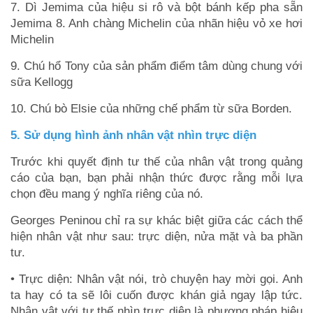
7. Dì Jemima của hiệu si rô và bột bánh kếp pha sẵn
Jemima 8. Anh chàng Michelin của nhãn hiệu vỏ xe hơi
Michelin
9. Chú hổ Tony của sản phẩm điểm tâm dùng chung với
sữa Kellogg
10. Chú bò Elsie của những chế phẩm từ sữa Borden.
5. Sử dụng hình ảnh nhân vật nhìn trực diện
Trước khi quyết định tư thế của nhân vật trong quảng
cáo của bạn, bạn phải nhận thức được rằng mỗi lựa
chọn đều mang ý nghĩa riêng của nó.
Georges Peninou chỉ ra sự khác biệt giữa các cách thể
hiện nhân vật như sau: trực diện, nửa mặt và ba phần
tư.
• Trực diện: Nhân vật nói, trò chuyện hay mời gọi. Anh
ta hay có ta sẽ lôi cuốn được khán giả ngay lập tức.
Nhân vật với tư thế nhìn trực diện là phương pháp hiệu