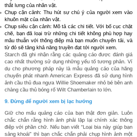
thắt lưng của nhân vật.
Chụp cận cảnh: Thu hút sự chú ý của người xem vào
khuôn mặt của nhân vật.
Chụp siêu cận cảnh: Mô tả các chi tiết. Với bố cục chặt
chẽ, bạn đã loại trừ những chi tiết không phù hợp hay
mâu thuẫn với thông điệp mà bạn muốn chuyển tải, và
từ đó sẽ tăng khả năng truyền đạt tới người xem.
Starch đã ghi nhận rằng các quảng cáo được đánh giá
cao nhất thường sử dụng những yếu tố tương phản. Ví
dụ cho phương pháp này là mẫu quảng cáo của hãng
chuyển phát nhanh American Express đã sử dụng hình
ảnh cầu thủ đua ngựa Willie Shoemaker nhỏ bé bên anh
chàng cầu thủ bóng rổ Wilt Chamberlain to lớn.
9. Đừng để người xem bị lạc hướng
Giữ cho mẩu quảng cáo của bạn thật đơn giản. Luôn
chắc chắn rằng hình ảnh phải lặp lại chính xác thông
điệp với phần chữ. Nếu bạn viết “Loại bia này giúp bạn
sảng khoái” thì bạn chắc chắn phải chụp hình ảnh một