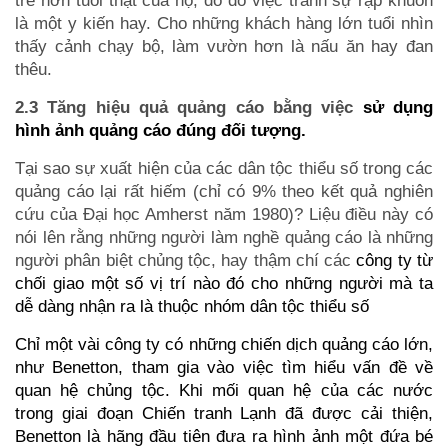
trẻ hơn tuổi thật của họ, do đó việc tránh sự rập khuôn
là một y kiến hay. Cho những khách hàng lớn tuổi nhìn
thấy cảnh chạy bộ, làm vườn hơn là nấu ăn hay đan
thêu.
2.3 Tăng hiệu quả quảng cáo bằng việc
sử dụng
hình ảnh quảng cáo đúng đối tượng.
Tại sao sự xuất hiện của các dân tộc thiểu số trong các
quảng cáo lại rất hiếm (chỉ có 9% theo kết quả nghiên
cứu của Đại học Amherst năm 1980)? Liệu điều này có
nói lên rằng những người làm nghề quảng cáo là những
người phân biệt chủng tộc, hay thậm chí các
công ty từ
chối giao một số vị trí nào đó cho những người mà ta
dễ dàng nhận ra là thuộc nhóm dân tộc thiểu số
Chỉ một vài công ty có những chiến dịch quảng cáo lớn,
như Benetton, tham gia vào việc tìm hiểu vấn đề về
quan hệ chủng tộc. Khi mối quan hệ của các nước
trong giai đoạn Chiến tranh Lạnh đã được cải thiện,
Benetton là hãng đầu tiên đưa ra hình ảnh một đứa bé