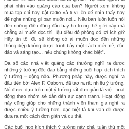
phải nhìn vào quảng cáo của bạn? Người xem không
mua tạp chỉ hay bật radio và ti-vi lên để nhìn thấy hay
để nghe những gì bạn muốn nói... Nếu bạn luôn luôn nói
đến những điều đúng đắn hay họ trong thế giới này mà
chẳng ai muốn đọc thì liệu điều đó phỏng có lợi ích gì?
Hãy tin tôi đi, sẽ không có ai muốn đọc đến những
thông điệp không được trình bày một cách mới mẻ, độc
đáo và sáng tạo... nếu chúng không khác biệt”.
Đa số các nhà viết quảng cáo thường nghĩ ra được
những ý tưởng độc đáo bằng những buổi họp kích thích
ý tưởng – động não. Phương pháp này, được nghĩ ra
đầu tiên bởi Alex F. Osborn, đã tạo ra rất nhiều ý tưởng.
Nó được dựa trên một ý tưởng rất đơn giản là việc hoạt
động theo nhóm sẽ dẫn đến sự cạnh tranh. Hoạt động
này cũng giúp cho những thành viên tham gia nghĩ ra
được nhiều ý tưởng hơn, đặc biệt là khi vấn đề được
đưa ra một cách đơn giản và cụ thể.
Các buổi họp kích thích ý tưởng này phải tuân thủ một