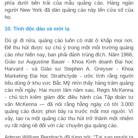
phía dưới bên trái của mẫu quảng cáo. Hàng ngàn
người New York đã dán quảng cáo này lên cửa sổ của
họ.
10. Tính độc đáo và mới lạ
Dù gì đi nữa, quảng cáo luôn có mặt ở khắp mọi nơi.
Để thu hút được sự chú ý trong một môi trường quảng
cáo như hiện nay, ban phải đánh trúng đích. Năm 1968,
Giáo sư Augustine Bauer - Khoa Kinh doanh Đại học
Harvard - và Giáo sư Stephen A. Greyser - Khoa
Marketing Đại học Strathclyde - ước tính rằng người
tiêu dùng ở khu vực Bắc Mỹ nhìn thấy hàng trăm quảng
cáo mỗi ngày. Hai mươi lăm năm sau, Regis McKenna
- chủ tịch kiêm giám đốc điều hành của Tập đoàn tư
vấn McKenna — đã nói rằng hằng ngày có tới 3.000
quảng cáo được phơi bày ra trước mắt mọi người. Vì
vậy, tạo ra một quảng cáo thu hút trở thành một nhiệm
vụ rất nặng nề đối với các chuyên gia quảng cáo.
Adman William Bernbach đã từng nói: “Tại sao người ta