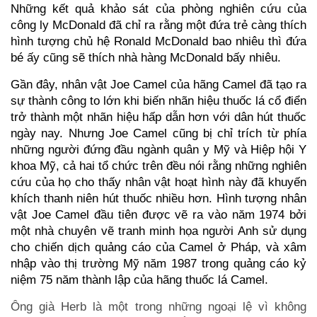
Những kết quả khảo sát của phòng nghiên cứu của
công ly McDonald đã chỉ ra rằng một đứa trẻ càng thích
hình tượng chủ hệ Ronald McDonald bao nhiêu thì đứa
bé ấy cũng sẽ thích nhà hàng McDonald bấy nhiêu.
Gần đây, nhân vật Joe Camel của hãng Camel đã tạo ra
sự thành công to lớn khi biến nhãn hiệu thuốc lá cổ điển
trở thành một nhãn hiệu hấp dẫn hơn với dân hút thuốc
ngày nay. Nhưng Joe Camel cũng bị chỉ trích từ phía
những người đứng đầu ngành quân y Mỹ và Hiệp hội Y
khoa Mỹ, cả hai tổ chức trên đều nói rằng những nghiên
cứu của họ cho thấy nhân vật hoạt hình này đã khuyến
khích thanh niên hút thuốc nhiều hơn. Hình tượng nhân
vật Joe Camel đầu tiên được vẽ ra vào năm 1974 bởi
một nhà chuyên vẽ tranh minh họa người Anh sử dụng
cho chiến dịch quảng cáo của Camel ở Pháp, và xâm
nhập vào thị trường Mỹ năm 1987 trong quảng cáo kỷ
niệm 75 năm thành lập của hãng thuốc lá Camel.
Ông già Herb là một trong những ngoại lệ vì không