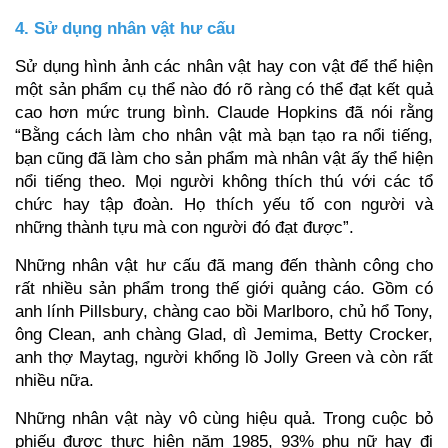
4. Sử dụng nhân vật hư cấu
Sử dụng hình ảnh các nhân vật hay con vật để thể hiện
một sản phẩm cụ thể nào đó rõ ràng có thể đạt kết quả
cao hơn mức trung bình. Claude Hopkins đã nói rằng
“Bằng cách làm cho nhân vật mà bạn tạo ra nổi tiếng,
bạn cũng đã làm cho sản phẩm mà nhân vật ấy thể hiện
nổi tiếng theo. Mọi người không thích thú với các tổ
chức hay tập đoàn. Họ thích yếu tố con người và
những thành tựu mà con người đó đạt được”.
Những nhân vật hư cấu đã mang đến thành công cho
rất nhiều sản phẩm trong thế giới quảng cáo. Gồm có
anh lính Pillsbury, chàng cao bồi Marlboro, chủ hổ Tony,
ông Clean, anh chàng Glad, dì Jemima, Betty Crocker,
anh thợ Maytag, người khổng lồ Jolly Green và còn rất
nhiều nữa.
Những nhân vật này vô cùng hiệu quả. Trong cuộc bỏ
phiếu được thực hiện năm 1985, 93% phụ nữ hay đi