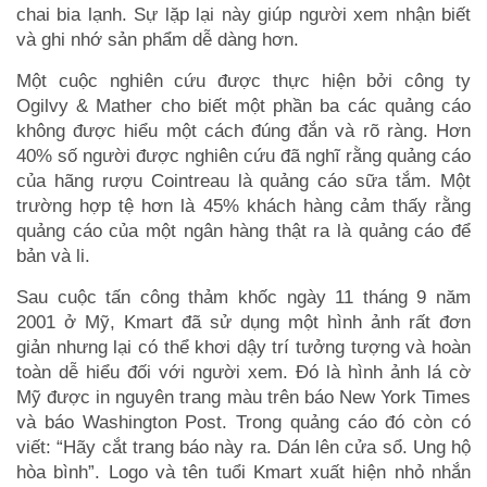
chai bia lạnh. Sự lặp lại này giúp người xem nhận biết
và ghi nhớ sản phẩm dễ dàng hơn.
Một cuộc nghiên cứu được thực hiện bởi công ty
Ogilvy & Mather cho biết một phần ba các quảng cáo
không được hiểu một cách đúng đắn và rõ ràng. Hơn
40% số người được nghiên cứu đã nghĩ rằng quảng cáo
của hãng rượu Cointreau là quảng cáo sữa tắm. Một
trường hợp tệ hơn là 45% khách hàng cảm thấy rằng
quảng cáo của một ngân hàng thật ra là quảng cáo để
bản và li.
Sau cuộc tấn công thảm khốc ngày 11 tháng 9 năm
2001 ở Mỹ, Kmart đã sử dụng một hình ảnh rất đơn
giản nhưng lại có thể khơi dậy trí tưởng tượng và hoàn
toàn dễ hiểu đối với người xem. Đó là hình ảnh lá cờ
Mỹ được in nguyên trang màu trên báo New York Times
và báo Washington Post. Trong quảng cáo đó còn có
viết: “Hãy cắt trang báo này ra. Dán lên cửa sổ. Ung hộ
hòa bình”. Logo và tên tuổi Kmart xuất hiện nhỏ nhắn