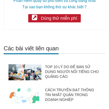
Phần mềm quay số phổ biến và công bằng nhất
Tại sao bạn không thử sự khác biệt ?
Dùng thử miễn phí
Các bài viết liên quan
TOP 10 LÝ DO ĐỂ BẠN SỬ
DỤNG NGƯỜI NỔI TIẾNG CHO
QUẢNG CÁO
CÁCH TRUYỀN ĐẠT THÔNG
TIN NHẤT QUÁN TRONG
DOANH NGHIỆP