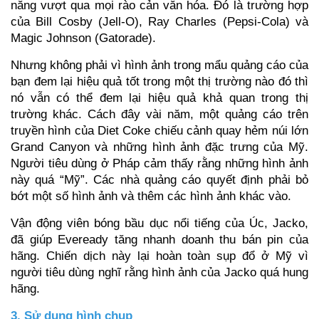
năng vượt qua mọi rào cản văn hóa. Đó là trường hợp
của Bill Cosby (Jell-O), Ray Charles (Pepsi-Cola) và
Magic Johnson (Gatorade).
Nhưng không phải vì hình ảnh trong mẩu quảng cáo của
bạn đem lại hiệu quả tốt trong một thị trường nào đó thì
nó vẫn có thể đem lại hiệu quả khả quan trong thị
trường khác. Cách đây vài năm, một quảng cáo trên
truyền hình của Diet Coke chiếu cảnh quay hẻm núi lớn
Grand Canyon và những hình ảnh đặc trưng của Mỹ.
Người tiêu dùng ở Pháp cảm thấy rằng những hình ảnh
này quá “Mỹ”. Các nhà quảng cáo quyết định phải bỏ
bớt một số hình ảnh và thêm các hình ảnh khác vào.
Vận động viên bóng bầu dục nổi tiếng của Úc, Jacko,
đã giúp Eveready tăng nhanh doanh thu bán pin của
hãng. Chiến dịch này lại hoàn toàn sụp đổ ở Mỹ vì
người tiêu dùng nghĩ rằng hình ảnh của Jacko quá hung
hãng.
3. Sử dụng hình chụp