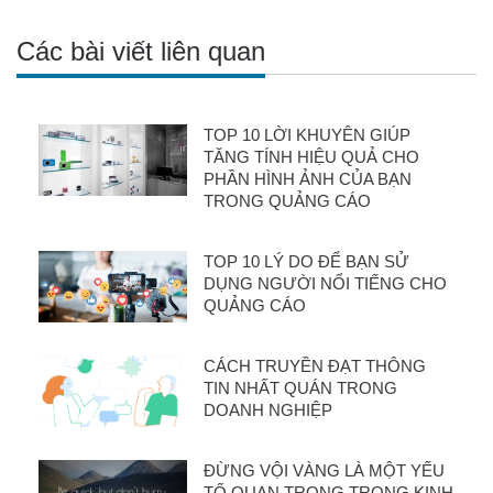
Các bài viết liên quan
TOP 10 LỜI KHUYÊN GIÚP
TĂNG TÍNH HIỆU QUẢ CHO
PHẦN HÌNH ẢNH CỦA BẠN
TRONG QUẢNG CÁO
TOP 10 LÝ DO ĐỂ BẠN SỬ
DỤNG NGƯỜI NỔI TIẾNG CHO
QUẢNG CÁO
CÁCH TRUYỀN ĐẠT THÔNG
TIN NHẤT QUÁN TRONG
DOANH NGHIỆP
ĐỪNG VỘI VÀNG LÀ MỘT YẾU
TỐ QUAN TRỌNG TRONG KINH