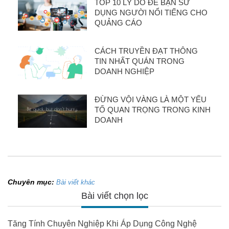
TOP 10 LÝ DO ĐỂ BẠN SỬ
DỤNG NGƯỜI NỔI TIẾNG CHO
QUẢNG CÁO
CÁCH TRUYỀN ĐẠT THÔNG
TIN NHẤT QUÁN TRONG
DOANH NGHIỆP
ĐỪNG VỘI VÀNG LÀ MỘT YẾU
TỐ QUAN TRỌNG TRONG KINH
DOANH
Chuyên mục:
Bài viết khác
Bài viết chọn lọc
Tăng Tính Chuyên Nghiệp Khi Áp Dụng Công Nghệ