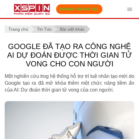
ĐĂNG KÝ DÙNG THỬ
Tog
navi
Trang chủ
Tin Tức
Bài viết khác
GOOGLE ĐÃ TẠO RA CÔNG NGHỆ
AI DỰ ĐOÁN ĐƯỢC THỜI GIAN TỬ
VONG CHO CON NGƯỜI
Một nghiên cứu trog hệ thống hỗ trợ trí tuệ nhân tạo mới do
Google tạo ra đã mở khóa thêm một chức năng tiềm ẩn
của AI: Dự đoán thời gian tử vong của con người.