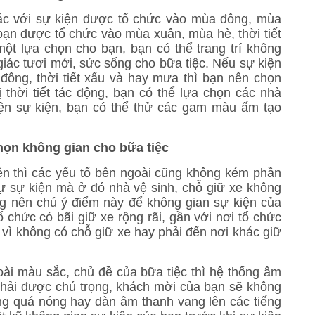
ác với sự kiện được tổ chức vào mùa đông, mùa
ạn được tổ chức vào mùa xuân, mùa hè, thời tiết
một lựa chọn cho bạn, bạn có thể trang trí không
iác tươi mới, sức sống cho bữa tiệc. Nếu sự kiện
ông, thời tiết xấu và hay mưa thì bạn nên chọn
 thời tiết tác động, bạn có thể lựa chọn các nhà
iện sự kiện, bạn có thể thử các gam màu ấm tạo
họn không gian cho bữa tiệc
iện thì các yếu tố bên ngoài cũng không kém phần
 sự kiện mà ở đó nhà vệ sinh, chỗ giữ xe không
 nên chú ý điểm này để không gian sự kiện của
 chức có bãi giữ xe rộng rãi, gần với nơi tổ chức
 vì không có chỗ giữ xe hay phải đến nơi khác giữ
goài màu sắc, chủ đề của bữa tiệc thì hệ thống âm
 phải được chú trọng, khách mời của bạn sẽ không
ng quá nóng hay dàn âm thanh vang lên các tiếng