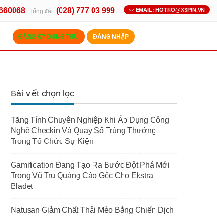
.660068
(028) 777 03 999
EMAIL: HOTRO@XSPIN.VN
Tổng đài:
ĐĂNG KÝ DÙNG THỬ
ĐĂNG NHẬP
Bài viết chọn lọc
Tăng Tính Chuyên Nghiệp Khi Áp Dụng Công
Nghệ Checkin Và Quay Số Trúng Thưởng
Trong Tổ Chức Sự Kiện
Gamification Đang Tạo Ra Bước Đột Phá Mới
Trong Vũ Trụ Quảng Cáo Gốc Cho Ekstra
Bladet
Natusan Giảm Chất Thải Mèo Bằng Chiến Dịch