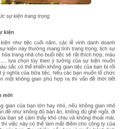
ức sự kiện trang trọng
ự kiện
iện như tiệc cuối năm, các lễ vinh danh doanh
 sự kiện này thường mang tính trang trọng, lịch sự
 hòa trang nhã cho buổi tiệc sẽ rất thích hợp, màu
 ,... lựa chọn tùy theo ý tưởng của sự kiện muốn
àu sắc có thể khiến không gian tiệc của bạn bị rối
t ý nghĩa của bữa tiệc. Nếu các bạn muốn tổ chức
ọn một không gian phù hợp ra thì vấn đề thời tiết
h mời
g gian của bạn lớn hay nhỏ, nếu không gian nhỏ
n đề như không đủ bàn ăn, không đủ ghế ngồi, đi
 của bạn sẽ cảm thấy khó chịu và không thoải mái,
 thì việc này có thể làm mất điểm cho công ty của