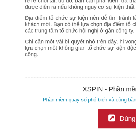
rè rè chói tai, do đó, bạn cần phải kiểm tra t
được diễn ra nếu không nguy cơ sự kiện thất b
Địa điểm tổ chức sự kiện nên dễ tìm tránh l
khách mời. Bạn có thể lựa chọn địa điểm tổ 
các trung tâm tổ chức hội nghị ở gần công ty.
Chỉ cần một vài bí quyết nhỏ trên đây, hi vọ
lựa chọn một không gian tổ chức sự kiện độc
công.
XSPIN - Phần mềm
Phần mềm quay số phổ biến và công bằn
Dùng 