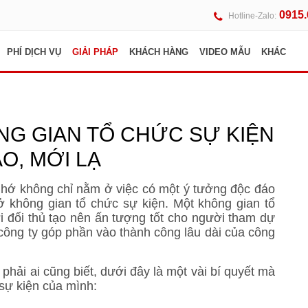
0915
Hotline-Zalo:
PHÍ DỊCH VỤ
GIẢI PHÁP
KHÁCH HÀNG
VIDEO MẪU
KHÁC
NG GIAN TỔ CHỨC SỰ KIỆN
O, MỚI LẠ
hớ không chỉ nằm ở việc có một ý tưởng độc đáo
không gian tổ chức sự kiện. Một không gian tổ
ới đối thủ tạo nên ấn tượng tốt cho người tham dự
ông ty góp phần vào thành công lâu dài của công
hải ai cũng biết, dưới đây là một vài bí quyết mà
 sự kiện của mình: