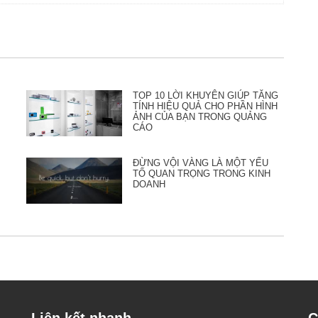
TOP 10 LỜI KHUYÊN GIÚP TĂNG
TÍNH HIỆU QUẢ CHO PHẦN HÌNH
ẢNH CỦA BẠN TRONG QUẢNG
CÁO
ĐỪNG VỘI VÀNG LÀ MỘT YẾU
TỐ QUAN TRỌNG TRONG KINH
DOANH