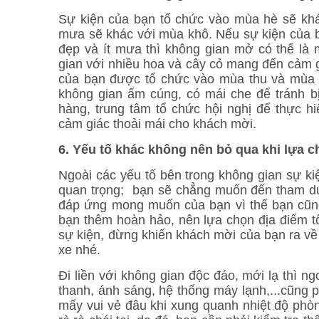
Sự kiện của bạn tổ chức vào mùa hè sẽ kh
mưa sẽ khác với mùa khô. Nếu sự kiện của b
đẹp và ít mưa thì không gian mở có thể là 
gian với nhiều hoa và cây cỏ mang đến cảm g
của bạn được tổ chức vào mùa thu và mùa đ
không gian ấm cúng, có mái che để tránh bị
hàng, trung tâm tổ chức hội nghị để thực h
cảm giác thoải mái cho khách mời.
6. Yếu tố khác không nên bỏ qua khi lựa c
Ngoài các yếu tố bên trong không gian sự k
quan trọng; bạn sẽ chẳng muốn đến tham dự
đáp ứng mong muốn của bạn vì thế bạn cũng
bạn thêm hoàn hảo, nên lựa chọn địa điểm tổ
sự kiện, đừng khiến khách mời của bạn ra về
xe nhé.
Đi liền với không gian độc đáo, mới lạ thì n
thanh, ánh sáng, hệ thống máy lạnh,...cũng
mấy vui vẻ đâu khi xung quanh nhiệt độ phò