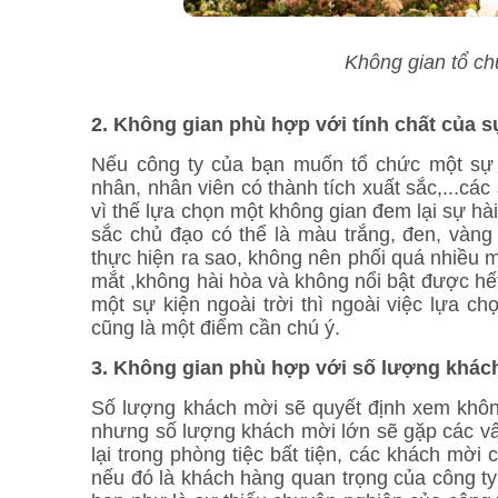
Không gian tổ ch
2. Không gian phù hợp với tính chất của s
Nếu công ty của bạn muốn tổ chức một sự k
nhân, nhân viên có thành tích xuất sắc,...các
vì thế lựa chọn một không gian đem lại sự hài
sắc chủ đạo có thể là màu trắng, đen, vàng
thực hiện ra sao, không nên phối quá nhiều m
mắt ,không hài hòa và không nổi bật được hế
một sự kiện ngoài trời thì ngoài việc lựa ch
cũng là một điểm cần chú ý.
3. Không gian phù hợp với số lượng khác
Số lượng khách mời sẽ quyết định xem khôn
nhưng số lượng khách mời lớn sẽ gặp các vấ
lại trong phòng tiệc bất tiện, các khách mời
nếu đó là khách hàng quan trọng của công ty