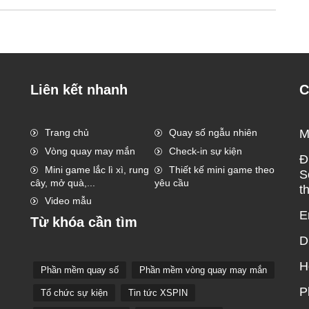
Liên kết nhanh
C
Trang chủ
Quay số ngẫu nhiên
M
Vòng quay may mắn
Check-in sự kiện
Đ
Mini game lắc lì xì, rung
Thiết kế mini game theo
S
cây, mở quà,...
yêu cầu
t
Video mẫu
E
Từ khóa cần tìm
D
H
Phần mềm quay số
Phần mềm vòng quay may mắn
P
Tổ chức sự kiện
Tin tức XSPIN