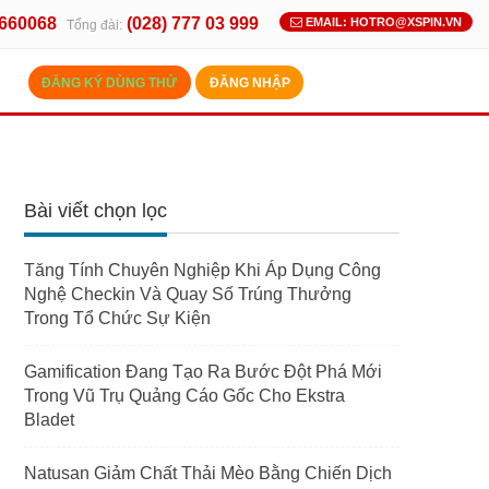
.660068
(028) 777 03 999
EMAIL: HOTRO@XSPIN.VN
Tổng đài:
ĐĂNG KÝ DÙNG THỬ
ĐĂNG NHẬP
Bài viết chọn lọc
Tăng Tính Chuyên Nghiệp Khi Áp Dụng Công
Nghệ Checkin Và Quay Số Trúng Thưởng
Trong Tổ Chức Sự Kiện
Gamification Đang Tạo Ra Bước Đột Phá Mới
Trong Vũ Trụ Quảng Cáo Gốc Cho Ekstra
Bladet
Natusan Giảm Chất Thải Mèo Bằng Chiến Dịch