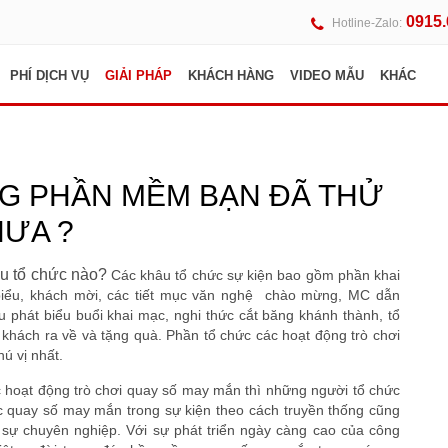
0915
Hotline-Zalo:
PHÍ DỊCH VỤ
GIẢI PHÁP
KHÁCH HÀNG
VIDEO MẪU
KHÁC
G PHẦN MỀM BẠN ĐÃ THỬ
ƯA ?
âu tổ chức nào?
Các khâu tổ chức sự kiện bao gồm phần khai
i biểu, khách mời, các tiết mục văn nghệ chào mừng, MC dẫn
ểu phát biểu buổi khai mạc, nghi thức cắt băng khánh thành, tổ
 khách ra về và tặng quà. Phần tổ chức các hoạt động trò chơi
hú vị nhất.
ức hoạt động trò chơi quay số may mắn thì những người tổ chức
c quay số may mắn trong sự kiện theo cách truyền thống cũng
ó sự chuyên nghiệp. Với sự phát triển ngày càng cao của công