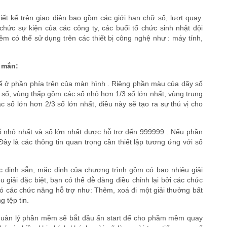
t kế trên giao diện bao gồm các giới hạn chữ số, lượt quay.
hức sự kiện của các công ty, các buổi tổ chức sinh nhật đội
 có thể sử dụng trên các thiết bị công nghệ như : máy tính,
 mắn:
kế ở phần phía trên của màn hình . Riêng phần màu của dãy số
số, vùng thấp gồm các số nhỏ hơn 1/3 số lớn nhất, vùng trung
 số lớn hơn 2/3 số lớn nhất, điều này sẽ tạo ra sự thú vị cho
ố nhỏ nhất và số lớn nhất được hỗ trợ đến 999999 . Nếu phần
ây là các thông tin quan trọng cần thiết lập tương ứng với số
ợc định sẵn, mặc định của chương trình gồm có bao nhiêu giải
êu giải đặc biệt, bạn có thể dễ dàng điều chỉnh lại bởi các chức
ác chức năng hỗ trợ như: Thêm, xoá đi một giải thưởng bất
g tệp tin.
ao quản lý phần mềm sẽ bắt đầu ấn start để cho phầm mềm quay