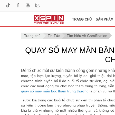
TRANG CHỦ
SẢN PHẨM
Trang chủ
Tin Tức
Tìm hiểu về Gamification
QUAY SỐ MAY MẮN BẰN
CH
Để tổ chức một sự kiện thành công gồm những kh
mạc, tập hợp lực lượng, tuyên bố lý do, giới thiệu đạ
chương trình tuyên bố lí do buổi tổ chức sự kiện, đại bi
chức các hoạt động trò chơi bốc thăm trúng thưởng, tiễn
quay số may mắn bốc thăm trúng thưởng
là phần vui và t
Trước kia trong các buổi tổ chức sự kiện thì phần tổ ch
sự kiện thường làm theo phương pháp truyền thống. việ
khá là thú vị nhưng nó mất nhiều thời gian và không c