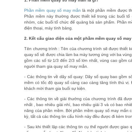
1. Phần mềm quay số may mắn là gì?
Phần mềm quay số may mắn
là một phần mềm được thiế
Phần mềm này thường được thiết kế trong các buổi tổ c
nhóm, các buổi tổ chức để quảng bá sản phẩm. Phần mềm
điện thoại, máy tính bảng.
2. Kết cấu giao diện của một phầm mềm quay số may
Tên chương trình : Tên của chương trình sẽ được thiết 
quay số sẽ được chia làm ba mày tương ứng với ba vùng 
gồm các số từ 1/3 đến 2/3 số lớn nhất, vùng cao gồm các
người tham gia quay số may mắn.
- Các thông tin về dãy số quay: Dãy số quay bao gồm s
mềm có tốc độ quay số càng cao càng tăng tính thú vị. Đ
khách mời tham gia buổi sự kiện.
- Các thông tin về giải thưởng của chương trình đã đư
nhất , bao nhiêu giải nhì, bao nhiêu giải 3 và có bao nhi
năng của phần mềm. Bởi phần mềm quay số may mắn có c
kỳ, tất cả các thông tin cấu hình này đều được đi kèm tron
- Sau khi thiết lập các thông tin cụ thể người được gi