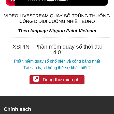
VIDEO LIVESTREAM QUAY SỐ TRÚNG THƯỞNG
CÙNG DiDiDi CUỒNG NHIỆT EURO
Theo fanpage Nippon Paint Vietnam
XSPIN - Phần mềm quay số thời đại
4.0
Phần mềm quay số phổ biến và công bằng nhất
Tại sao bạn không thử sự khác biệt ?
Dùng thử miễn phí
Chính sách