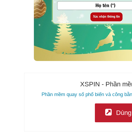
XSPIN - Phần mềm
Phần mềm quay số phổ biến và công bằn
Dùng 