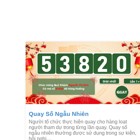
Quay Số Ngẫu Nhiên
Người tổ chức thực hiện quay cho hàng loạt
người tham dự trong từng lần quay. Quay số
ngẫu nhiên thường được sử dụng trong sự kiện,
hội nghị,...