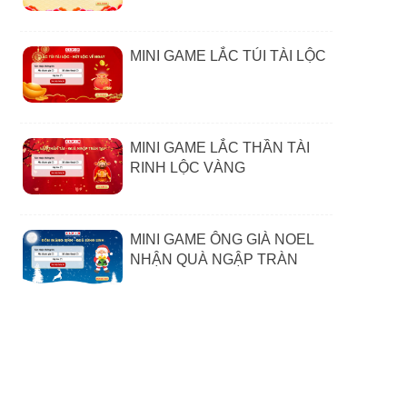
MINI GAME LẮC TÚI TÀI LỘC
MINI GAME LẮC THẦN TÀI
RINH LỘC VÀNG
MINI GAME ÔNG GIÀ NOEL
NHẬN QUÀ NGẬP TRÀN