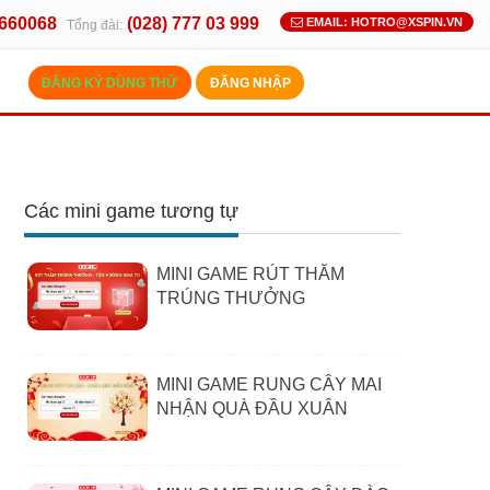
.660068
(028) 777 03 999
EMAIL: HOTRO@XSPIN.VN
Tổng đài:
ĐĂNG KÝ DÙNG THỬ
ĐĂNG NHẬP
Các mini game tương tự
MINI GAME RÚT THĂM
TRÚNG THƯỞNG
MINI GAME RUNG CÂY MAI
NHẬN QUÀ ĐẦU XUÂN