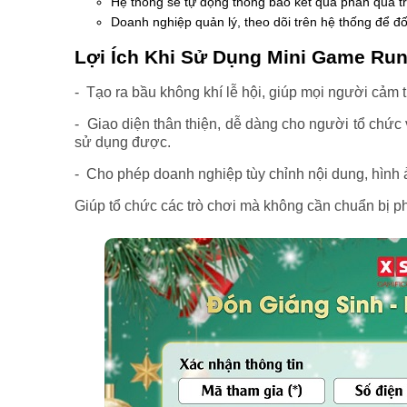
Hệ thống sẽ tự động thông báo kết quả phần quà t
Doanh nghiệp quản lý, theo dõi trên hệ thống để đố
Lợi Ích Khi Sử Dụng Mini Game Ru
- Tạo ra bầu không khí lễ hội, giúp mọi người cảm 
- Giao diện thân thiện, dễ dàng cho người tổ chức
sử dụng được.
- Cho phép doanh nghiệp tùy chỉnh nội dung, hình ả
Giúp tổ chức các trò chơi mà không cần chuẩn bị phứ