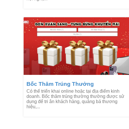
Bốc Thăm Trúng Thưởng
Có thể triển khai online hoặc tại địa điểm kinh
doanh. Bốc thăm trúng thường thường được sử
dụng để tri ân khách hàng, quảng bá thương
hiệu,...