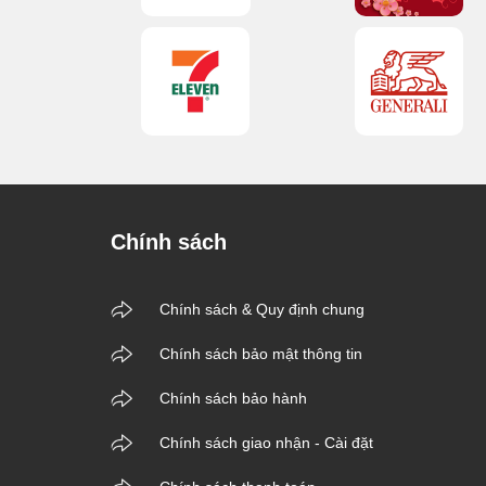
Chính sách
Chính sách & Quy định chung
Chính sách bảo mật thông tin
Chính sách bảo hành
Chính sách giao nhận - Cài đặt