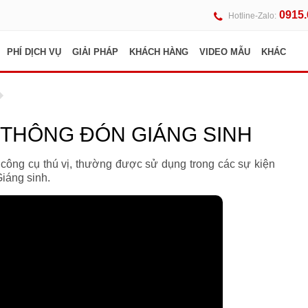
0915
Hotline-Zalo:
PHÍ DỊCH VỤ
GIẢI PHÁP
KHÁCH HÀNG
VIDEO MẪU
KHÁC
 THÔNG ĐÓN GIÁNG SINH
công cụ thú vị, thường được sử dụng trong các sự kiện
iáng sinh.